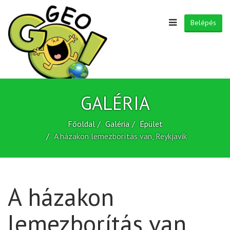
Belépés
GALÉRIA
Főoldal
Galéria
Épület
A házakon lemezborítás van, Reykjavik
A házakon
lemezborítás van,