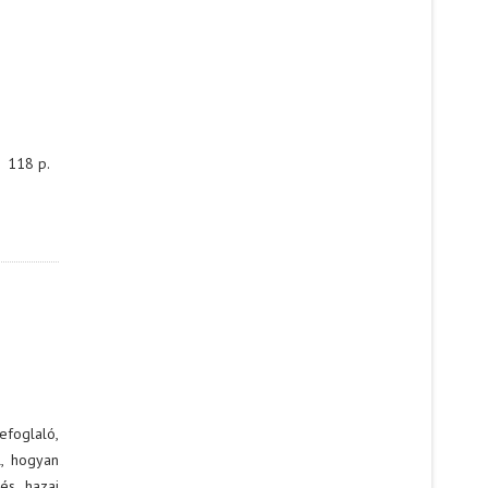
, 118 p.
efoglaló,
l, hogyan
és hazai