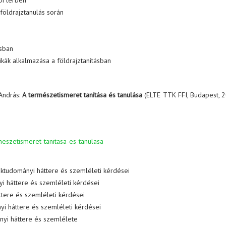
epi térben
 földrajztanulás során
ásban
ikák alkalmazása a földrajztanításban
 András:
A természetismeret tanítása és tanulása
(ELTE TTK FFI, Budapest, 
eszetismeret-tanitasa-es-tanulasa
ktudományi háttere és szemléleti kérdései
yi háttere és szemléleti kérdései
tere és szemléleti kérdései
nyi háttere és szemléleti kérdései
nyi háttere és szemlélete