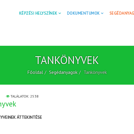
KÉPZÉSI HELYSZÍNEK
DOKUMENTUMOK
SEGÉDANYA
TANKÖNYVEK
Főoldal
Segédanyagok
Tankönyvek
TALÁLATOK: 2538
nyvek
NYVEINEK ÁTTEKINTÉSE