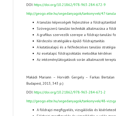
DOI:
https://doi.org/10.21862/978-963-284-672-9
http://geogo.elte.hu/segedanyagok/tankonyvek/47-tanulasi-
A tanulási képességek fejlesztése a földrajztanítá
Szövegszerű tanulási technikák alkalmazása a föld
A grafikus szervezők szerepe a földrajz-tanulási 
Kérdezési stratégiákra épülő földrajztanítás
A kutatásalapú és a felfedezéses tanulási stratégi
Az esetalapú földrajzoktatás metodikai kérdései
Az intézménylátogatások során alkalmazott terepta
Makádi Mariann – Horváth Gergely – Farkas Bertalan
Budapest, 2013, 343 p.)
DOI:
https://doi.org/10.21862/978-963-284-671-2
http://geogo.elte.hu/segedanyagok/tankonyvek/48-vizsgal
A földrajzi megfigyelés, vizsgálódás és kísérlet