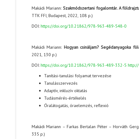
Makádi Mariann:
Szakmódszertani fogalomtár. A földrajzt
TTK FFI, Budapest, 2022, 108 p.)
DOI:
https://doi.org/10.21862/978-963-489-548-0
Makádi Mariann:
Hogyan csináljam?
Segédanyagoka föld
2021, 130 p.)
DOI:
https://doi.org/10.21862/978-963-489-332-5
http:
Tanítási-tanulási folyamat tervezése
Tanulásszervezés
Adaptív, inkluzív oktatás
Tudásmérés-értékelés
Óralátogatás, óraelemzés, reflexió
Makádi Mariann – Farkas Bertalan Péter – Horváth Gerg
335 p.)