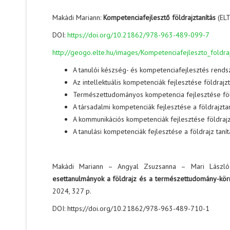
Makádi Mariann:
Kompetenciafejlesztő földrajztanítás
(EL
DOI:
https://doi.org/10.21862/978-963-489-099-7
http://geogo.elte.hu/images/Kompetenciafejleszto_foldraj
A tanulói készség- és kompetenciafejlesztés rend
Az intellektuális kompetenciák fejlesztése földrajz
Természettudományos kompetencia fejlesztése föl
A társadalmi kompetenciák fejlesztése a földrajzt
A kommunikációs kompetenciák fejlesztése földraj
A tanulási kompetenciák fejlesztése a földrajz tan
Makádi Mariann – Angyal Zsuzsanna – Mari Lászl
esettanulmányok a földrajz és a természettudomány-kör
2024, 327 p.
DOI: https://doi.org/10.21862/978-963-489-710-1