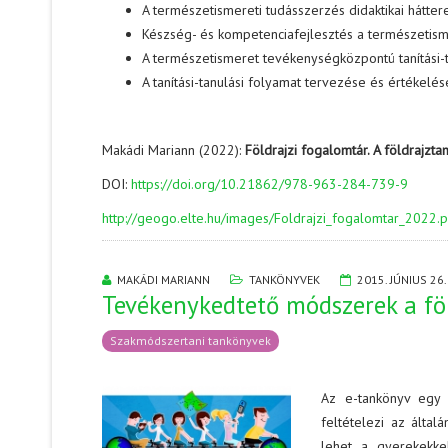
A természetismereti tudásszerzés didaktikai hátte
Készség- és kompetenciafejlesztés a természetism
A természetismeret tevékenységközpontú tanítási-
A tanítási-tanulási folyamat tervezése és értékelé
Makádi Mariann (2022):
Földrajzi fogalomtár. A földrajzt
DOI:
https://doi.org/10.21862/978-963-284-739-9
http://geogo.elte.hu/images/Foldrajzi_fogalomtar_2022.p
MAKÁDI MARIANN
TANKÖNYVEK
2015. JÚNIUS 26.
Tevékenykedtető módszerek a fö
Szakmódszertani tankönyvek
Az e-tankönyv egy k
feltételezi az által
lehet a gyerekekke