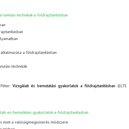
tanitasi-technikak-a-foldrajztanitasban
sban
rajztanításban
folyamatban
a alkalmazása a földrajztanításban
nulási technikák
 Péter:
Vizsgálati és bemutatási gyakorlatok a földrajztanításban
(ELTE 
ati-es-bemutatasi-gyakorlatok-a-foldrajztanitasban
ezés mint a valóságmegismerés módszere