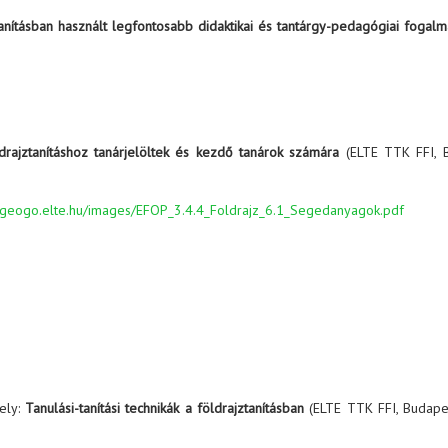
anításban használt legfontosabb didaktikai és tantárgy-pedagógiai fogal
rajztanításhoz tanárjelöltek és kezdő tanárok számára
(ELTE TTK FFI, 
//geogo.elte.hu/images/EFOP_3.4.4_Foldrajz_6.1_Segedanyagok.pdf
ely:
Tanulási-tanítási technikák a földrajztanításban
(ELTE TTK FFI, Budape