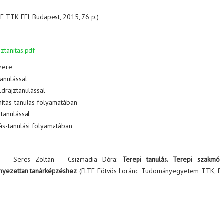
TE TTK FFI, Budapest, 2015, 76 p.)
ztanitas.pdf
szere
tanulással
drajztanulással
anítás-tanulás folyamatában
ztanulással
ítás-tanulási folyamatában
ó – Seres Zoltán – Csizmadia Dóra:
Terepi tanulás. Terepi szakmó
nyezettan tanárképzéshez
(ELTE Eötvös Loránd Tudományegyetem TTK, B