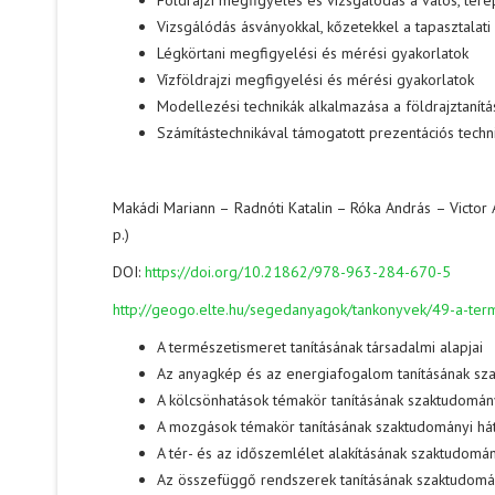
Földrajzi megfigyelés és vizsgálódás a valós, ter
Vizsgálódás ásványokkal, kőzetekkel a tapasztalati
Légkörtani megfigyelési és mérési gyakorlatok
Vízföldrajzi megfigyelési és mérési gyakorlatok
Modellezési technikák alkalmazása a földrajztanít
Számítástechnikával támogatott prezentációs techn
Makádi Mariann – Radnóti Katalin – Róka András – Victor
p.)
DOI:
https://doi.org/10.21862/978-963-284-670-5
http://geogo.elte.hu/segedanyagok/tankonyvek/49-a-term
A természetismeret tanításának társadalmi alapjai
Az anyagkép és az energiafogalom tanításának sza
A kölcsönhatások témakör tanításának szaktudomán
A mozgások témakör tanításának szaktudományi hát
A tér- és az időszemlélet alakításának szaktudomá
Az összefüggő rendszerek tanításának szaktudomá