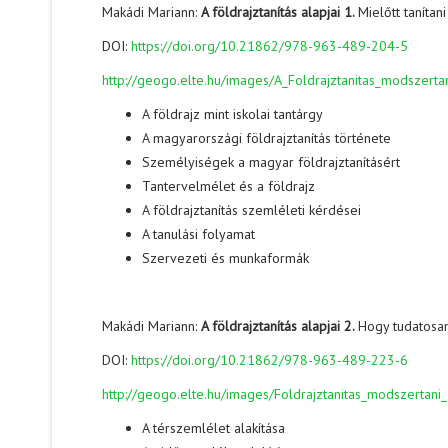
Makádi Mariann:
A földrajztanítás alapjai 1.
Mielőtt tanítan
DOI:
https://doi.org/10.21862/978-963-489-204-5
http://geogo.elte.hu/images/A_Foldrajztanitas_modszertan
A földrajz mint iskolai tantárgy
A magyarországi földrajztanítás története
Személyiségek a magyar földrajztanításért
Tantervelmélet és a földrajz
A földrajztanítás szemléleti kérdései
A tanulási folyamat
Szervezeti és munkaformák
Makádi Mariann:
A földrajztanítás alapjai 2.
Hogy tudatosan
DOI:
https://doi.org/10.21862/978-963-489-223-6
http://geogo.elte.hu/images/Foldrajztanitas_modszertani_
A térszemlélet alakítása