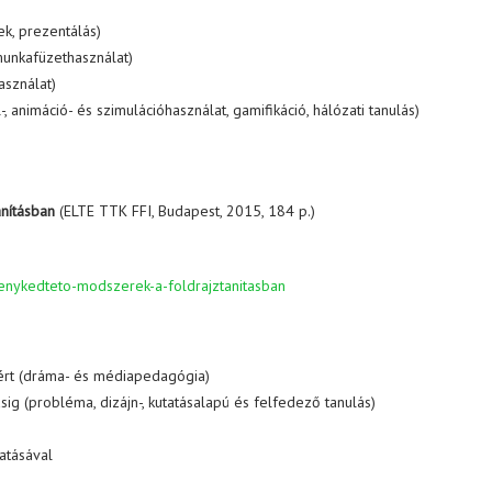
ek, prezentálás)
 munkafüzethasználat)
asználat)
l-, animáció- és szimulációhasználat, gamifikáció, hálózati tanulás)
anításban
(ELTE TTK FFI, Budapest, 2015, 184 p.)
enykedteto-modszerek-a-foldrajztanitasban
ért (dráma- és médiapedagógia)
ig (probléma, dizájn-, kutatásalapú és felfedező tanulás)
gatásával