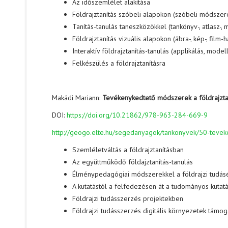
Az időszemlélet alakítása
Földrajztanítás szóbeli alapokon (szóbeli módszer
Tanítás-tanulás taneszközökkel (tankönyv-, atlasz-,
Földrajztanítás vizuális alapokon (ábra-, kép-, film-h
Interaktív földrajztanítás-tanulás (applikálás, model
Felkészülés a földrajztanításra
Makádi Mariann:
Tevékenykedtető módszerek a földrajzt
DOI:
https://doi.org/10.21862/978-963-284-669-9
http://geogo.elte.hu/segedanyagok/tankonyvek/50-tevek
Szemléletváltás a földrajztanításban
Az együttműködő földajztanítás-tanulás
Élménypedagógiai módszerekkel a földrajzi tudás
A kutatástól a felfedezésen át a tudományos kutatás
Földrajzi tudásszerzés projektekben
Földrajzi tudásszerzés digitális környezetek támo