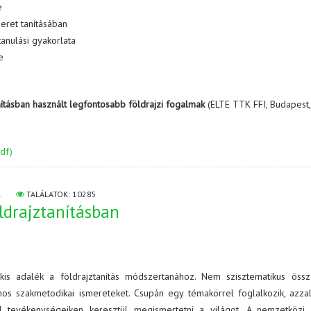
re
eret tanításában
tanulási gyakorlata
se
anításban használt legfontosabb földrajzi fogalmak
(ELTE TTK FFI, Budapest
df)
.
TALÁLATOK: 10285
ldrajztanításban
is adalék a földrajztanítás módszertanához. Nem szisztematikus össz
ános szakmetodikai ismereteket. Csupán egy témakörrel foglalkozik, azza
l tevékenységeiken keresztül megismertetni a világot. A nemzetközi 