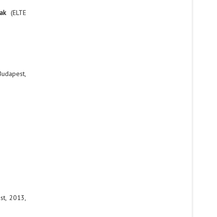
mak
(ELTE
Budapest,
st, 2013,