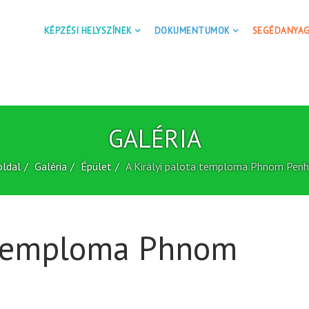
KÉPZÉSI HELYSZÍNEK
DOKUMENTUMOK
SEGÉDANYA
GALÉRIA
ldal
Galéria
Épület
A Királyi palota temploma Phnom Pen
a temploma Phnom