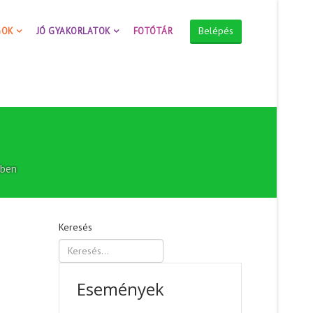
Belépés
GOK
JÓ GYAKORLATOK
FOTÓTÁR
hben
Keresés
Események