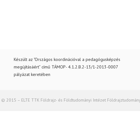
Készült az "Országos koordinációval a pedagógusképzés
megújításáért” című TÁMOP- 4.1.2.B.2-13/1-2013-0007
pályázat keretében
 © 2015 – ELTE TTK Földrajz- és Földtudományi Intézet Földrajztudomán