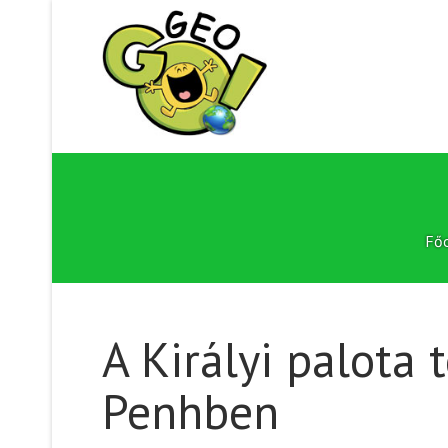
Főo
A Királyi palot
Penhben