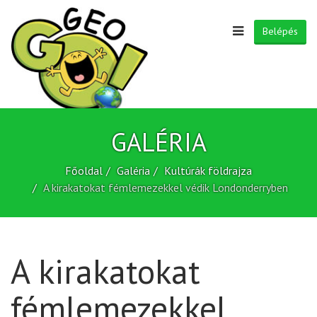
Belépés
GALÉRIA
Főoldal
Galéria
Kultúrák földrajza
A kirakatokat fémlemezekkel védik Londonderryben
A kirakatokat
fémlemezekkel