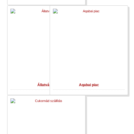
Állatvásár
Aqabai piac