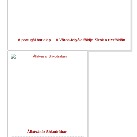
A portugál bor alapanyaga a szőlő
A Vörös-folyó alföldje. Sírok a rizsföldön.
Állatvásár Shkodrában