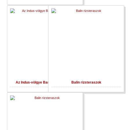
Az Indus-völgye Basgonál (Ladakh)
Balin rizsteraszok