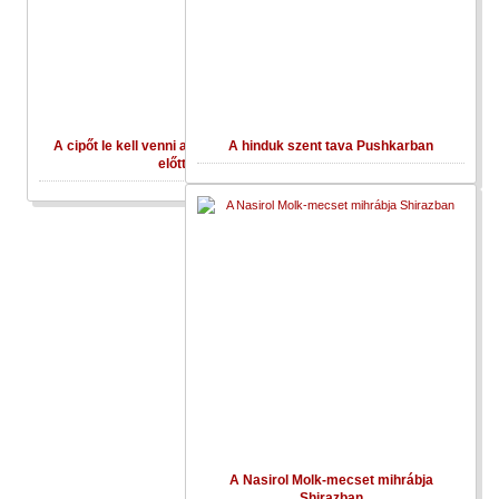
A cipőt le kell venni a mecsetbe lépés
A hinduk szent tava Pushkarban
előtt
A Nasirol Molk-mecset mihrábja
Shirazban