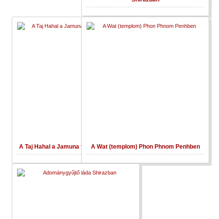
A Taj Hahal a Jamuna folyó partján, Agra
A Wat (templom) Phon Phnom Penhben