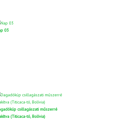
ap 03
gadókúp csillagászati műszerré
akítva (Titicaca-tó, Bolívia)