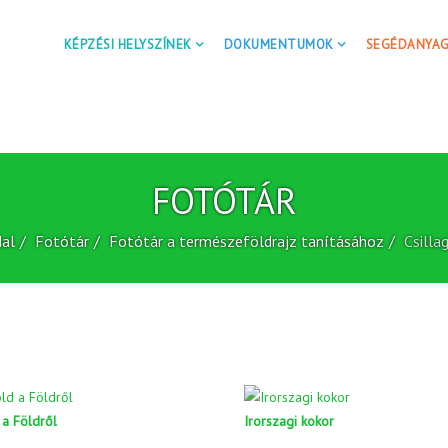
KÉPZÉSI HELYSZÍNEK
DOKUMENTUMOK
SEGÉDANYA
FOTÓTÁR
al
Fotótár
Fotótár a természeföldrajz tanításához
Csilla
 a Földről
Irorszagi kokor