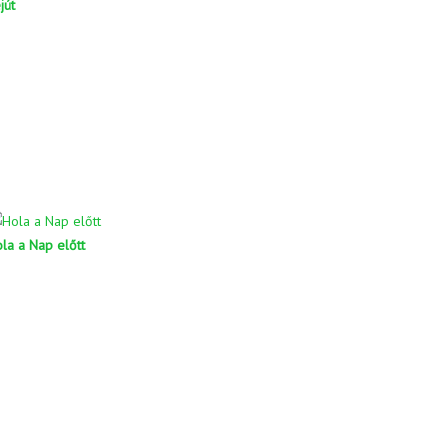
jút
la a Nap előtt