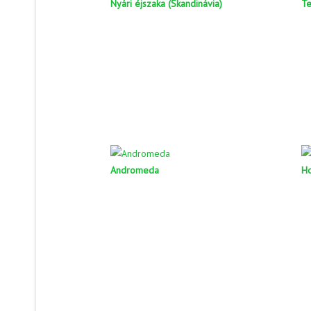
Nyári éjszaka (Skandinávia)
Te
Andromeda
Ho