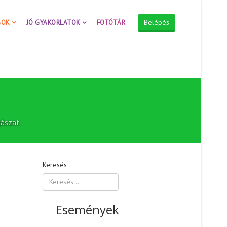
Belépés
GOK
JÓ GYAKORLATOK
FOTÓTÁR
gászat
Keresés
Események