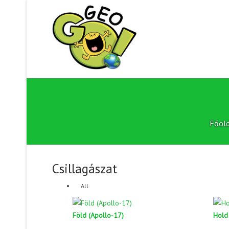
Főold
Csillagászat
All
Föld (Apollo-17)
Hold