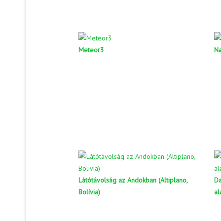
Meteor3
N
Látótávolság az Andokban (Altiplano,
Da
Bolívia)
al