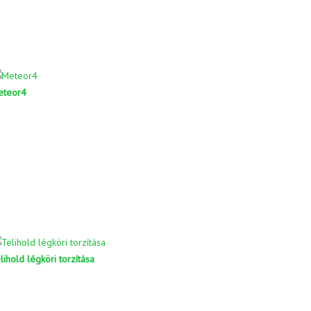
eteor4
lihold légköri torzítása