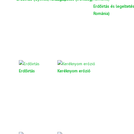
Erdőirtás és legelteté
Románia)
Erdőirtás
Keréknyom erózió