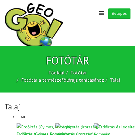
Belépés
FOTÓTÁR
Főoldal
Fotótár
Fotótár a természeföldrajz tanításához
Talaj
Talaj
All
Erdőirtás (Gyimes, Románia)
Legeltetés (Írország)