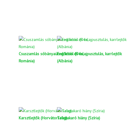
Csuszamlás sóbányaüreg körül (Dés,
Erdőirtás és talajpusztulás, karrlejtők
Románia)
(Albánia)
Karsztlejtők (Horvátország)
Talajtakaró hiány (Szíria)