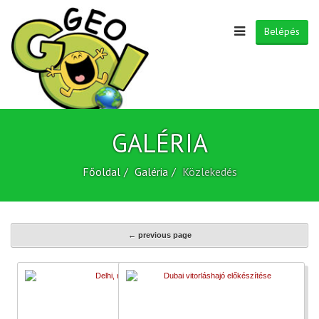
Belépés
GALÉRIA
Főoldal
Galéria
Közlekedés
← previous page