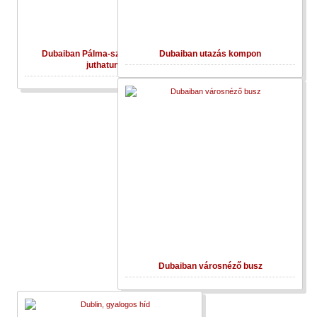
Dubaiban Pálma-szigetre vasúttal
Dubaiban utazás kompon
juthatunk el
Dubaiban városnéző busz